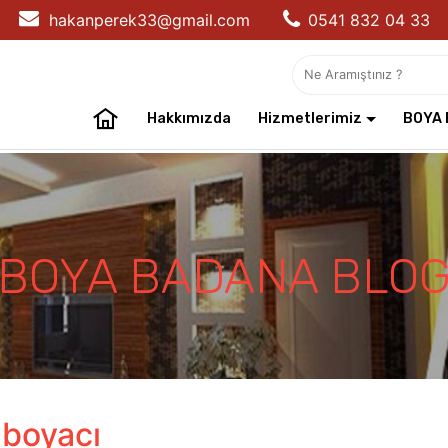
hakanperek33@gmail.com
0541 832 04 33
Hakkımızda
Hizmetlerimiz
BOYA 
BOYA BADANA BLO
 boyacı