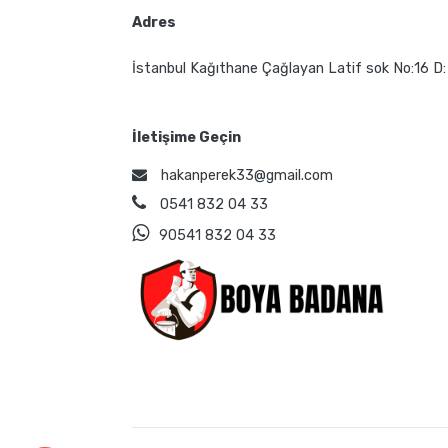
Adres
İstanbul Kağıthane Çağlayan Latif sok No:16 D:
İletişime Geçin
hakanperek33@gmail.com
0541 832 04 33
90541 832 04 33