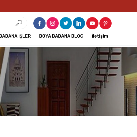
BADANA İŞLER
BOYA BADANA BLOG
İletişim
G