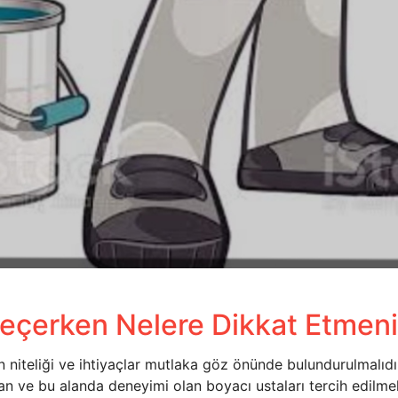
eçerken Nelere Dikkat Etmeni
 niteliği ve ihtiyaçlar mutlaka göz önünde bulundurulmalıd
 ve bu alanda deneyimi olan boyacı ustaları tercih edilmel