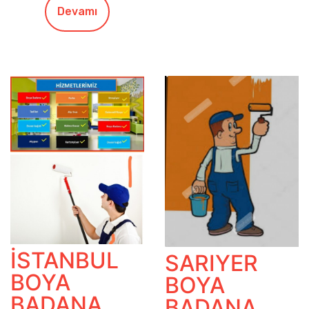
Devamı
İSTANBUL
SARIYER
BOYA
BOYA
BADANA
BADANA