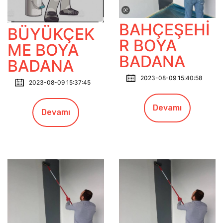
BAHÇEŞEHİ
BÜYÜKÇEK
R BOYA
ME BOYA
BADANA
BADANA
2023-08-09 15:40:58
2023-08-09 15:37:45
Devamı
Devamı