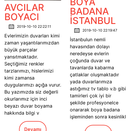
BOYA
AVCILAR
BADANA
BOYACI
İSTANBUL
2019-10-10 22:22:11
2019-10-10 22:19:47
Evlerimizin duvarları kimi
İstanbulun nemli
zaman yaşantılarımızdan
havasından dolayı
büyük parçalar
neredeyse evlerin
yansıtmaktadır.
çoğunda duvar ve
Seçtiğimiz renkler
tavanlarda kabarma
tarzlarımızı, hislerimizi
çatlaklar oluşmaktadır
kimi zamansa
yada duvarlarımıza
duygularımızı açığa vurur.
astığımız tv tablo v.b gibi
Bu yazımızda siz değerli
tamirleri çok iyi bir
okurlarımız için inci
şekilde profesyonelce
beyazı duvar boyama
onararak boya badana
hakkında bilgi v
işleminden sonra kesinlikl
Devamı