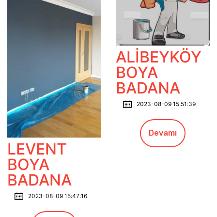
ALİBEYKÖY
BOYA
BADANA
2023-08-09 15:51:39
Devamı
LEVENT
BOYA
BADANA
2023-08-09 15:47:16