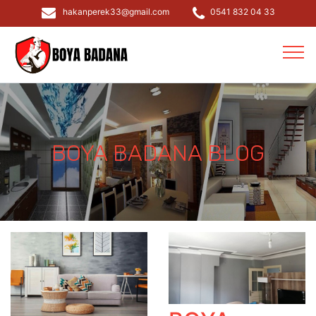
hakanperek33@gmail.com
0541 832 04 33
BOYA BADANA BLOG