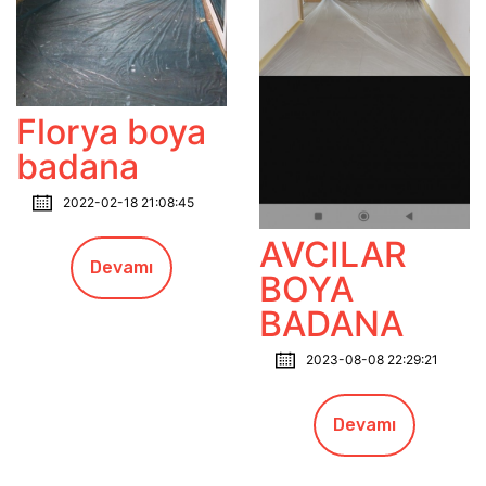
Florya boya
badana
2022-02-18 21:08:45
AVCILAR
Devamı
BOYA
BADANA
2023-08-08 22:29:21
Devamı