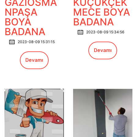
GAZİOSMA
KÜÇÜKÇEK
NPAŞA
MECE BOYA
BOYA
BADANA
BADANA
2023-08-09 15:34:56
2023-08-09 15:31:15
Devamı
Devamı