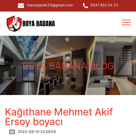
hakanperek33@gmail.com
0541 832 04 33
BOYA BADANA BLOG
Kağıthane Mehmet Akif
Ersoy boyacı
2023-08-10 23:06:05