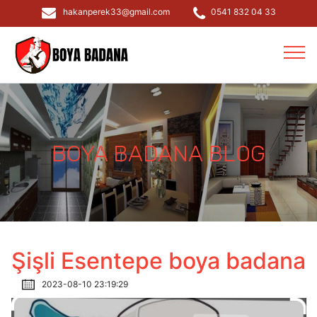
hakanperek33@gmail.com
0541 832 04 33
BOYA BADANA BLOG
Şişli Esentepe boya badana
2023-08-10 23:19:29