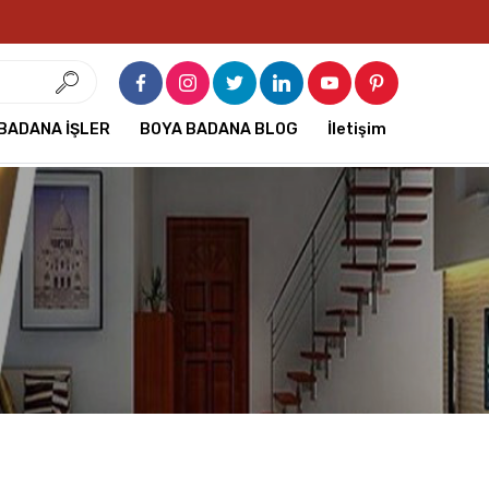
BADANA İŞLER
BOYA BADANA BLOG
İletişim
G