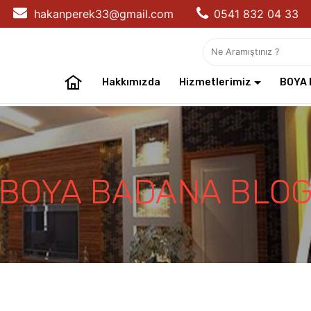
hakanperek33@gmail.com
0541 832 04 33
Hakkımızda
Hizmetlerimiz
BOYA 
BOYA BADANA BLO